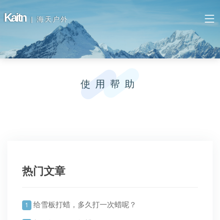
Kaitn
| 海天户外
使用帮助
热门文章
给雪板打蜡，多久打一次蜡呢？
1