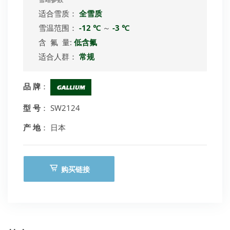
雪蜡参数
适合雪质：
全雪质
雪温范围：
-12 ℃
～
-3 ℃
含 氟 量:
低含氟
适合人群：
常规
品 牌
：
型 号
： SW2124
产 地
： 日本
购买链接