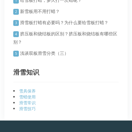
给雪板打蜡，多久打一次蜡呢？
1
新雪板用不用打蜡？
2
滑雪板打蜡有必要吗？为什么要给雪板打蜡？
3
挤压板和烧结板的区别？挤压板和烧结板有哪些区
4
别？
浅谈双板滑雪分类（三）
5
滑雪知识
雪具保养
雪蜡使用
滑雪常识
滑雪技巧