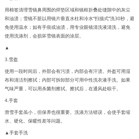
用棉签清理雪镜鼻周围的焊垫区域和镜框折叠处缝隙中的灰尘
和油渍；雪镜不脏以用镜片垂直水柱和冷水“扫描式”洗30秒，避
免使用温水；如有手痕或油渍，用专业眼镜清洗液清洗，避免
使用洗涤剂，会损坏雪镜表面的涂层。
▲
3.雪盔
使用一段时间后，外部会有污渍，内部会有汗渍。外盔可用湿
布和清洁剂擦拭；内部可拆卸部分可用中性洗衣液手洗。如果
气味严重，可以用杀菌剂擦拭。擦拭后，在通风处晾干。
4.手套
滑雪手套虽小，但保养也很重要。洗涤方法错误，会使手套缩
水、硬化、保暖性差等问题。
▲手套手洗