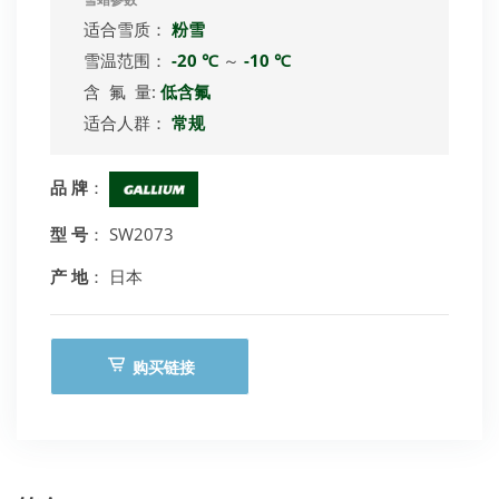
雪蜡参数
适合雪质：
粉雪
雪温范围：
-20 ℃
～
-10 ℃
含 氟 量:
低含氟
适合人群：
常规
品 牌
：
型 号
： SW2073
产 地
： 日本
购买链接