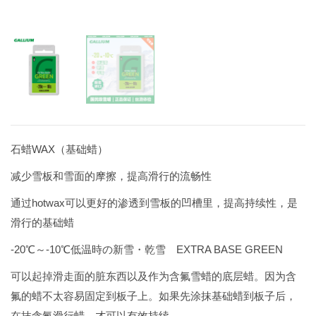
石蜡WAX（基础蜡）
减少雪板和雪面的摩擦，提高滑行的流畅性
通过hotwax可以更好的渗透到雪板的凹槽里，提高持续性，是
滑行的基础蜡
-20℃～-10℃低温時の新雪・乾雪 EXTRA BASE GREEN
可以起掉滑走面的脏东西以及作为含氟雪蜡的底层蜡。因为含
氟的蜡不太容易固定到板子上。如果先涂抹基础蜡到板子后，
在抹含氟滑行蜡，才可以有效持续